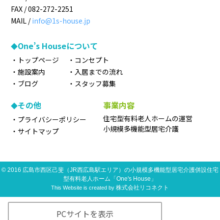
FAX /
082-272-2251
MAIL /
info@1s-house.jp
One’s Houseについて
トップページ
コンセプト
施設案内
入居までの流れ
ブログ
スタッフ募集
その他
事業内容
住宅型有料老人ホームの運営
プライバシーポリシー
小規模多機能型居宅介護
サイトマップ
©
2016
広島市西区己斐（JR西広島駅エリア）の小規模多機能型居宅介護併設住宅
型有料老人ホーム「One's House」
株式会社リコネクト
This Website is created by
PCサイトを表示