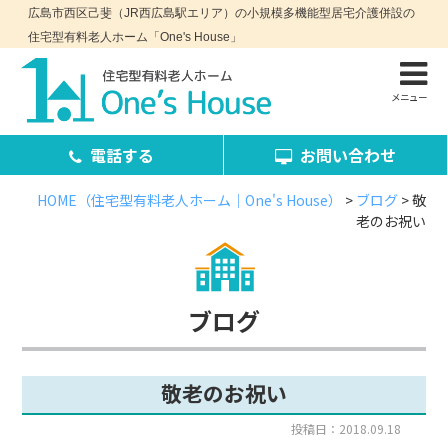
広島市西区己斐（JR西広島駅エリア）の小規模多機能型居宅介護併設の
住宅型有料老人ホーム「One's House」
メニュー
電話する
お問い合わせ
HOME（住宅型有料老人ホーム｜One's House）
>
ブログ
>
敬
老のお祝い
お問い合わせ・資料請求
ブログ
敬老のお祝い
コンセプト
施設案内
投稿日：2018.09.18