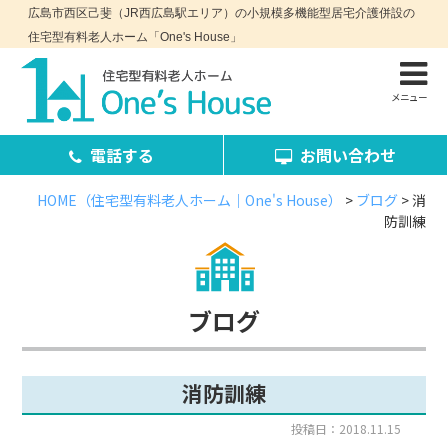
広島市西区己斐（JR西広島駅エリア）の小規模多機能型居宅介護併設の
住宅型有料老人ホーム「One's House」
メニュー
電話する
お問い合わせ
HOME（住宅型有料老人ホーム｜One's House）
>
ブログ
>
消
防訓練
お問い合わせ・資料請求
ブログ
消防訓練
コンセプト
施設案内
投稿日：2018.11.15