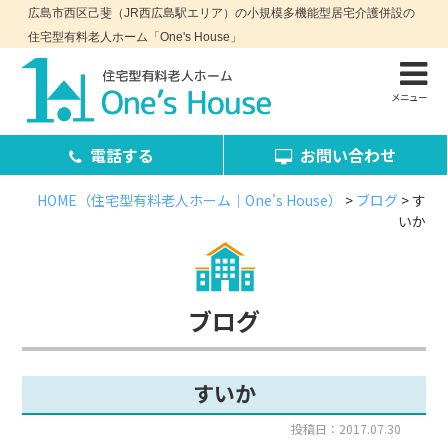
広島市西区己斐（JR西広島駅エリア）の小規模多機能型居宅介護併設の
住宅型有料老人ホーム「One's House」
メニュー
電話する
お問い合わせ
HOME（住宅型有料老人ホーム｜One's House）
>
ブログ
>
す
いか
お問い合わせ・資料請求
ブログ
すいか
コンセプト
施設案内
投稿日：2017.07.30