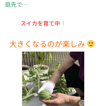
庭先で…
スイカを育て中
入居までの
ブログ
流れ
大きくなるのが楽しみ
プライバシーポリシー
サイトマップ