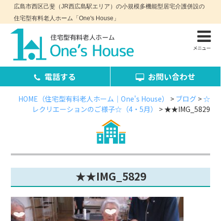
広島市西区己斐（JR西広島駅エリア）の小規模多機能型居宅介護併設の
住宅型有料老人ホーム「One's House」
メニュー
電話する
お問い合わせ
HOME（住宅型有料老人ホーム｜One's House）
>
ブログ
>
☆
レクリエーションのご様子☆（4・5月）
>
★★IMG_5829
お問い合わせ・資料請求
★★IMG_5829
コンセプト
施設案内