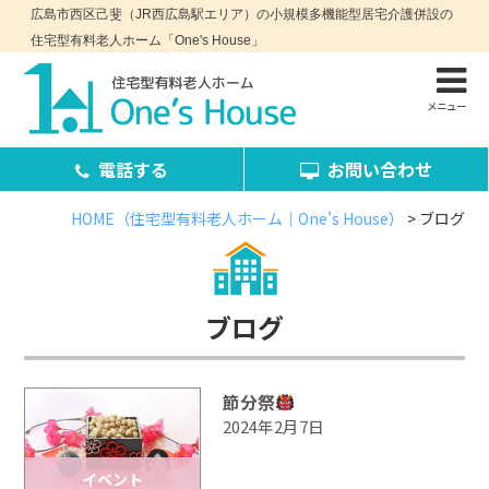
広島市西区己斐（JR西広島駅エリア）の小規模多機能型居宅介護併設の
住宅型有料老人ホーム「One's House」
メニュー
電話する
お問い合わせ
HOME（住宅型有料老人ホーム｜One's House）
>
ブログ
お問い合わせ・資料請求
ブログ
節分祭
2024年2月7日
コンセプト
施設案内
イベント