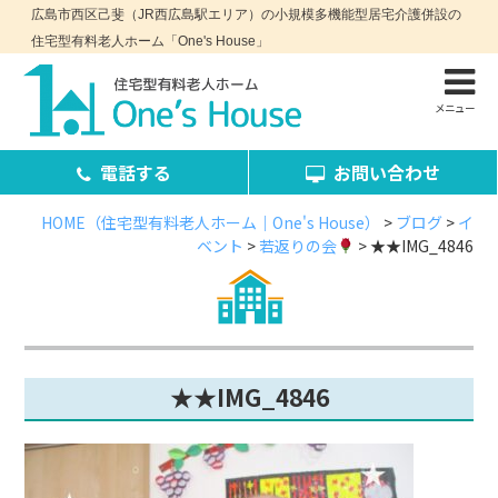
広島市西区己斐（JR西広島駅エリア）の小規模多機能型居宅介護併設の
住宅型有料老人ホーム「One's House」
メニュー
電話する
お問い合わせ
HOME（住宅型有料老人ホーム｜One's House）
>
ブログ
>
イ
ベント
>
若返りの会
>
★★IMG_4846
お問い合わせ・資料請求
★★IMG_4846
コンセプト
施設案内