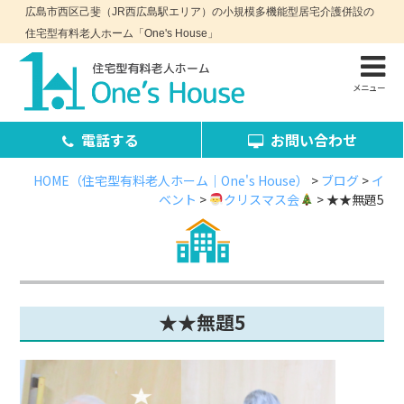
広島市西区己斐（JR西広島駅エリア）の小規模多機能型居宅介護併設の
住宅型有料老人ホーム「One's House」
メニュー
電話する
お問い合わせ
HOME（住宅型有料老人ホーム｜One's House）
>
ブログ
>
イ
ベント
>
クリスマス会
>
★★無題5
お問い合わせ・資料請求
★★無題5
コンセプト
施設案内