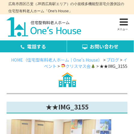
広島市西区己斐（JR西広島駅エリア）の小規模多機能型居宅介護併設の
住宅型有料老人ホーム「One's House」
メニュー
電話する
お問い合わせ
HOME（住宅型有料老人ホーム｜One's House）
>
ブログ
>
イ
ベント
>
クリスマス会
>
★★IMG_3155
お問い合わせ・資料請求
★★IMG_3155
コンセプト
施設案内