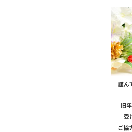
謹ん
旧年
受
ご協