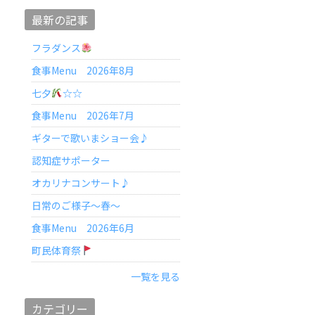
最新の記事
フラダンス
食事Menu 2026年8月
七夕
☆☆
食事Menu 2026年7月
ギターで歌いまショー会♪
認知症サポーター
オカリナコンサート♪
日常のご様子～春～
食事Menu 2026年6月
町民体育祭
一覧を見る
カテゴリー