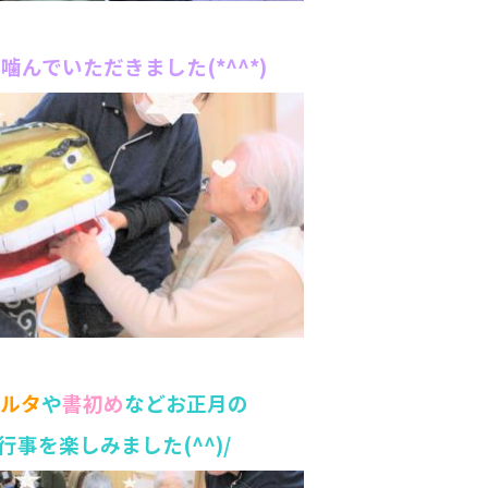
噛んでいただきました(*^^*)
ルタ
や
書初め
などお正月の
行事を
楽しみました(^^)/