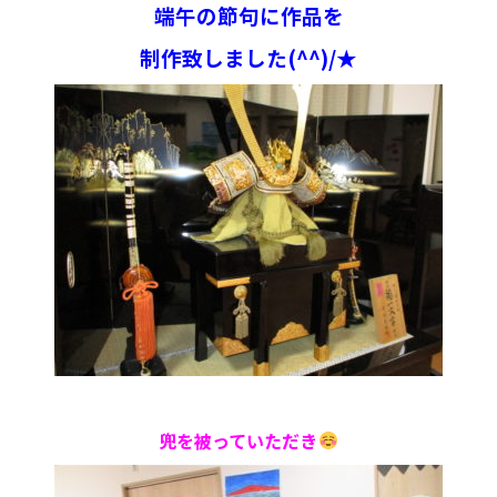
端午の節句に
作品を
制作致しました(^^)/★
入居までの
ブログ
流れ
プライバシーポリシー
サイトマップ
兜を被っていただき