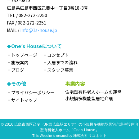
〒733-0813
広島県
広島市
西区己斐中一丁目3番18-3号
TEL /
082-272-2250
FAX /
082-272-2251
MAIL /
info@1s-house.jp
One’s Houseについて
トップページ
コンセプト
施設案内
入居までの流れ
ブログ
スタッフ募集
その他
事業内容
住宅型有料老人ホームの運営
プライバシーポリシー
小規模多機能型居宅介護
サイトマップ
©
2016
広島市西区己斐（JR西広島駅エリア）の小規模多機能型居宅介護併設住宅
型有料老人ホーム「One's House」
株式会社リコネクト
This Website is created by