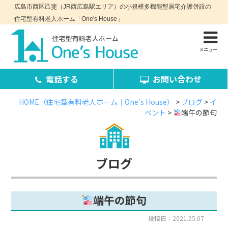
広島市西区己斐（JR西広島駅エリア）の小規模多機能型居宅介護併設の
住宅型有料老人ホーム「One's House」
メニュー
電話する
お問い合わせ
HOME（住宅型有料老人ホーム｜One's House）
>
ブログ
>
イ
ベント
>
端午の節句
お問い合わせ・資料請求
ブログ
端午の節句
コンセプト
施設案内
投稿日：2021.05.07