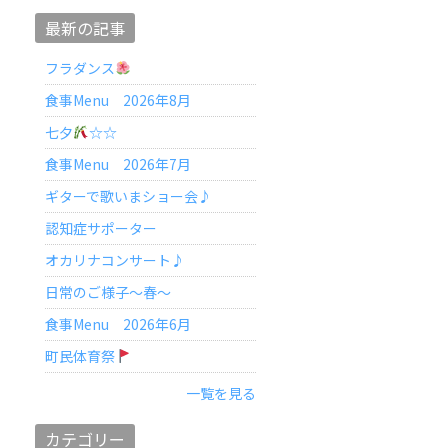
最新の記事
フラダンス
食事Menu 2026年8月
七夕
☆☆
食事Menu 2026年7月
ギターで歌いまショー会♪
認知症サポーター
オカリナコンサート♪
日常のご様子～春～
食事Menu 2026年6月
町民体育祭
一覧を見る
カテゴリー