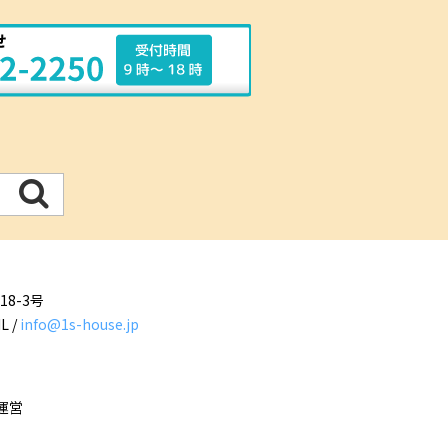
8-3号
L /
info@1s-house.jp
運営